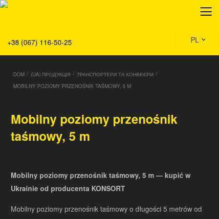
O nas
Produkty
Serwis
PL
+38 (067) 116-50-25
Rozwiązania
Dom
/
/
/
DOM
(UA) ПРОДУКЦІЯ
ТРАНСПОРТЕРИ ТА КОНВЕЄРИ
Aktualności
MOBILNY POZIOMY PRZENOŚNIK TAŚMOWY, 5 M
Mobilny poziomy przenośnik
taśmowy, 5 m
Mobilny poziomy przenośnik taśmowy, 5 m — kupić w
Ukrainie od producenta KONSORT
Mobilny poziomy przenośnik taśmowy o długości 5 metrów od