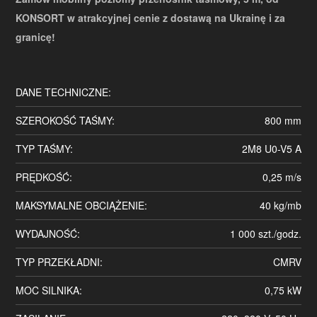
KONSORT w atrakcyjnej cenie z dostawą na Ukrainę i za
granicę!
DANE TECHNICZNE:
SZEROKOŚĆ TAŚMY:
800 mm
TYP TAŚMY:
2M8 U0-V5 A
PRĘDKOŚĆ:
0,25 m/s
MAKSYMALNE OBCIĄŻENIE:
40 kg/mb
WYDAJNOŚĆ:
1 000 szt./godz.
TYP PRZEKŁADNI:
CMRV
MOC SILNIKA:
0,75 kW