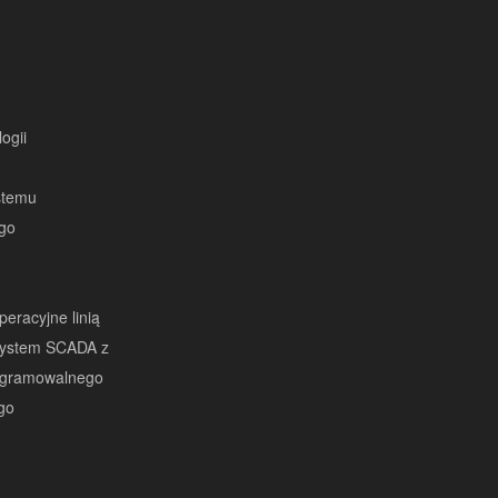
ogii
ystemu
ego
eracyjne linią
system SCADA z
ogramowalnego
go