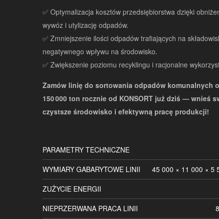
✅ Optymalizacja kosztów przedsiębiorstwa dzięki obniż
wywóz i utylizację odpadów.
✅ Zmniejszenie ilości odpadów trafiających na składowis
negatywnego wpływu na środowisko.
✅ Zwiększenie poziomu recyklingu i racjonalne wykorzys
Zamów linię do sortowania odpadów komunalnych o
150 000 ton rocznie od KONSORT już dziś — wnieś s
czystsze środowisko i efektywną pracę produkcji!
PARAMETRY TECHNICZNE
WYMIARY GABARYTOWE LINII
45 000 × 11 000 × 5
ZUŻYCIE ENERGII
NIEPRZERWANA PRACA LINII
8