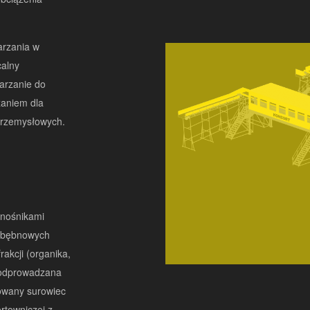
arzania w
calny
arzanie do
zaniem dla
 przemysłowych.
enośnikami
w bębnowych
rakcji (organika,
t odprowadzana
owany surowiec
rtowniczej z