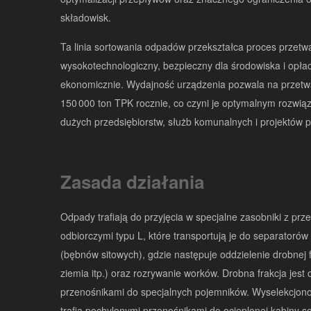
składowisk.
Ta linia sortowania odpadów przekształca proces przetw
wysokotechnologiczny, bezpieczny dla środowiska i opła
ekonomicznie. Wydajność urządzenia pozwala na przetw
150 000 ton TPK rocznie, co czyni je optymalnym rozwią
dużych przedsiębiorstw, służb komunalnych i projektów
Zasada działania
Odpady trafiają do przyjęcia w specjalne zasobniki z prz
odbiorczymi typu L, które transportują je do separatoró
(bębnów sitowych), gdzie następuje oddzielenie drobnej f
ziemia itp.) oraz rozrywanie worków. Drobna frakcja jes
przenośnikami do specjalnych pojemników. Wyselekcjon
trafia pochylonymi przenośnikami do ocieplonej kabiny so