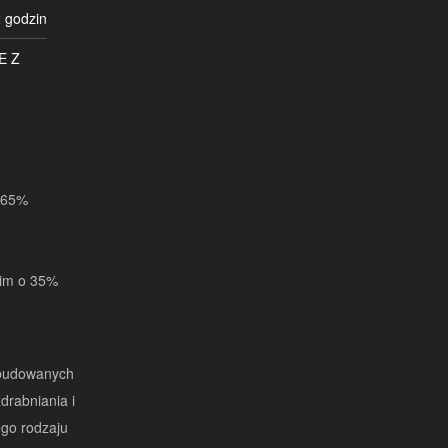
 godzin
E Z
o 65%
kim o 35%
ybudowanych
drabniania i
ego rodzaju