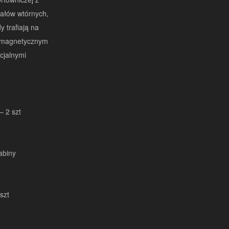
ałów wtórnych,
 trafiają na
m magnetycznym
cjalnymi
– 2 szt
abiny
szt