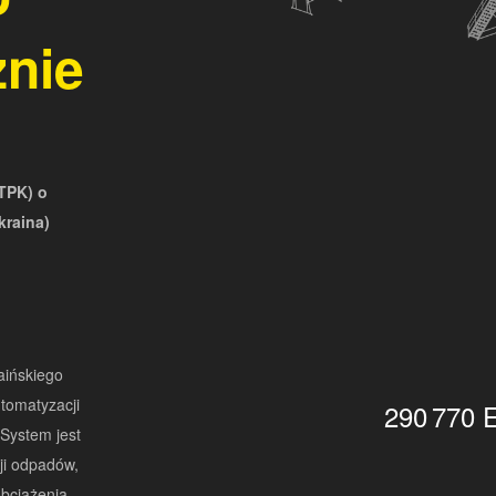
znie
TPK) o
kraina)
aińskiego
tomatyzacji
290 770 
System jest
ji odpadów,
obciążenia