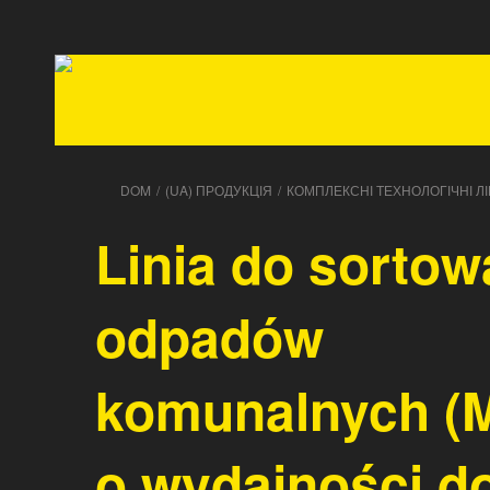
DOM
/
(UA) ПРОДУКЦІЯ
/
КОМПЛЕКСНІ ТЕХНОЛОГІЧНІ ЛІН
Linia do sortow
odpadów
komunalnych (
o wydajności d