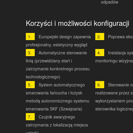
odpadów
Korzyści i możliwości konfiguracji
Europejski design zapewnia
Poprawa ekol
profesjonalny, estetyczny wygląd
Automatyczne sterowanie
Instalacja s
linią (przewidziany start i
monitoringu wizyjn
zatrzymanie konkretnego procesu
technologicznego)
System automatycznego
Sterowanie op
smarowania łańcucha i łożysk
realizowane przez 
metodą autonomicznego systemu
wykorzystaniem pr
smarowania SKF (Szwajcaria)
sterownika logiczne
Czujnik awaryjnego
zatrzymania z lokalizacją miejsca
usterki