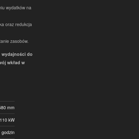
eniu wydatków na
ka oraz redukcja
tanie zasobów.
 wydajności do
wój wkład w
 580 mm
110 kW
 godzin