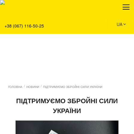
Про нас
Продукція
Сервіс
UA
+38 (067) 116-50-25
Рішення
Головна
Команда
Вакансії
Новини
Контакти
/
/
ГОЛОВНА
НОВИНИ
ПІДТРИМУЄМО ЗБРОЙНІ СИЛИ УКРАЇНИ
ПІДТРИМУЄМО ЗБРОЙНІ СИЛИ
УКРАЇНИ