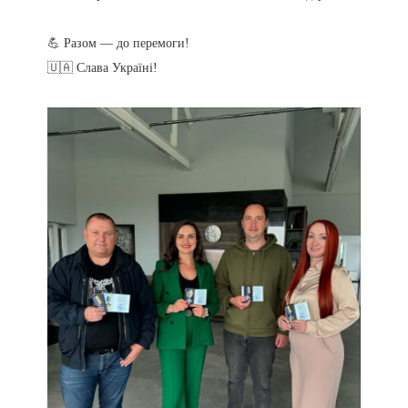
⠀
💪 Разом — до перемоги!
🇺🇦 Слава Україні!