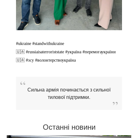
#ukraine
#standwithukraine
🇺🇦
#russiaisaterroriststate
#україна
#перемогаукраїни
🇺🇦
#зсу
#волонтерствоукраїна
Сильна армія починається з сильної
тилової підтримки.
Останні новини