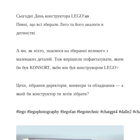
Сьогодні День конструктора LEGO!🧱
Певні, що всі збирали Лего та його аналоги в
дитинстві.
А ми, як ніхто, знаємося на збиранні великого з
маленьких деталей. Тож вирішили пофантазувати, яким
би був KONSORT, якби він був конструкором LEGO✨
Цехи, зібрання директорів, конвеєри та обладнання — а
який би конструктор ти хотів зібрати?
#lego
#legophotography
#legofan
#legotechnic
#chatgpt4
#dalle2
#ch