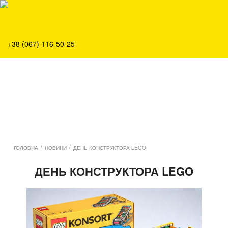
Про нас
Продукція
Сервіс
+38 (067) 116-50-25
Рішення
Головна
Команда
Вакансії
Новини
Контакти
/
/
ГОЛОВНА
НОВИНИ
ДЕНЬ КОНСТРУКТОРА LEGO
ДЕНЬ КОНСТРУКТОРА LEGO