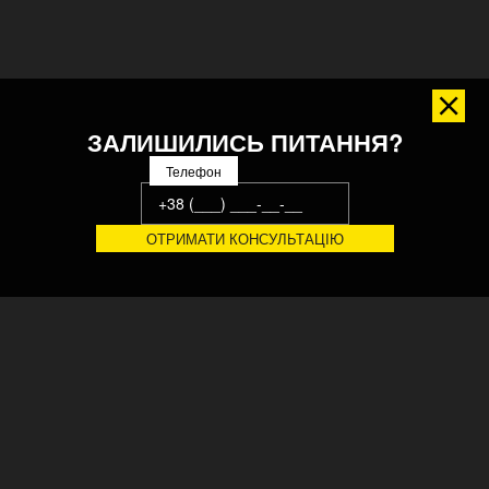
ЗАЛИШИЛИСЬ ПИТАННЯ?
Телефон
Український завод конвеєрних систем, виробничого
обладнання та технологічних ліній. 20 років автоматизуємо
виробничі та логістичні процеси передових підприємств.
Сертифіковано ISO, CE ©