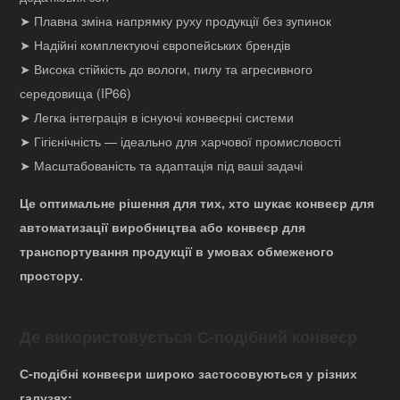
➤ Плавна зміна напрямку руху продукції без зупинок
➤ Надійні комплектуючі європейських брендів
➤ Висока стійкість до вологи, пилу та агресивного
середовища (IP66)
➤ Легка інтеграція в існуючі конвеєрні системи
➤ Гігієнічність — ідеально для харчової промисловості
➤ Масштабованість та адаптація під ваші задачі
Це оптимальне рішення для тих, хто шукає конвеєр для
автоматизації виробництва або конвеєр для
транспортування продукції в умовах обмеженого
простору.
Де використовується С-подібний конвеєр
С-подібні конвеєри широко застосовуються у різних
галузях: