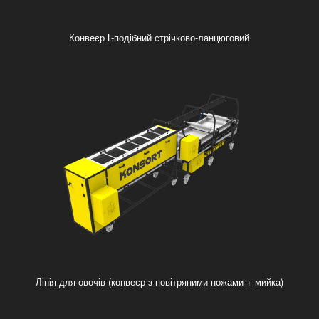
Конвеєр L-подібний стрічково-ланцюговий
Лінія для овочів (конвеєр з повітряними ножами + мийка)